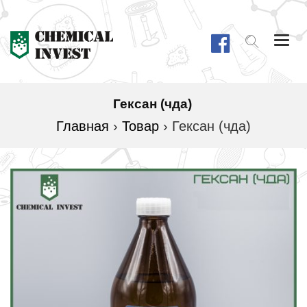
Togg
navi
Гексан (чда)
Главная
›
Товар
›
Гексан (чда)