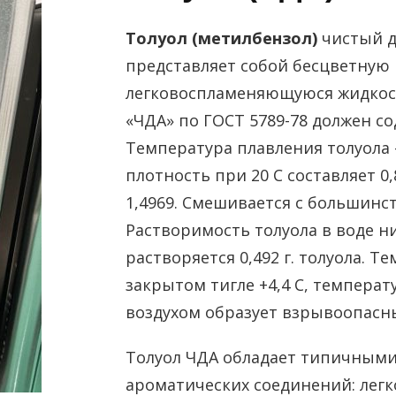
Толуол (метилбензол)
чистый дл
представляет собой бесцветную
легковоспламеняющуюся жидкост
«ЧДА» по ГОСТ 5789-78 должен со
Температура плавления толуола -
плотность при 20 С составляет 0
1,4969. Смешивается с большинс
Растворимость толуола в воде низ
растворяется 0,492 г. толуола. 
закрытом тигле +4,4 С, температ
воздухом образует взрывоопасны
Толуол ЧДА обладает типичным
ароматических соединений: легко