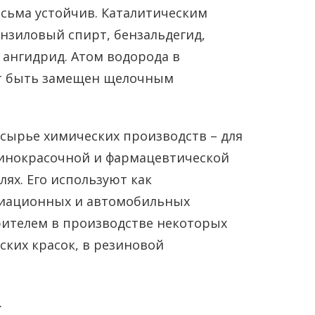
есьма устойчив. Каталитическим
нзиловый спирт, бензальдегид,
 ангидрид. Атом водорода в
ет быть замещен щелочным
сырье химических производств – для
линокрасочной и фармацевтической
ях. Его используют как
иационных и автомобильных
рителем в производстве некоторых
фских красок, в резиновой
.