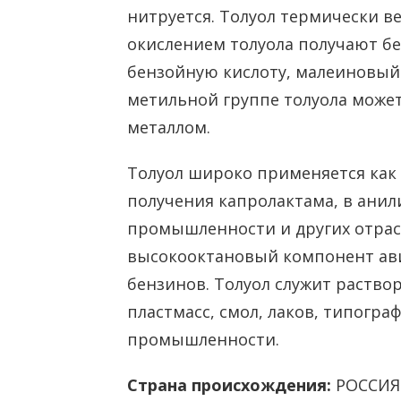
нитруется. Толуол термически в
окислением толуола получают бе
бензойную кислоту, малеиновый
метильной группе толуола мож
металлом.
Толуол широко применяется как 
получения капролактама, в ани
промышленности и других отрасл
высокооктановый компонент ав
бензинов. Толуол служит раство
пластмасс, смол, лаков, типогра
промышленности.
Страна происхождения:
РОССИЯ