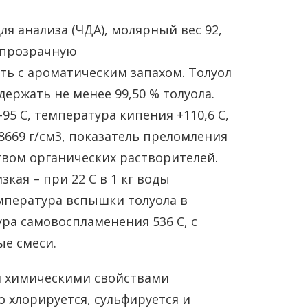
я анализа (ЧДА), молярный вес 92,
 прозрачную
ь с ароматическим запахом. Толуол
держать не менее 99,50 % толуола.
95 С, температура кипения +110,6 С,
,8669 г/см3, показатель преломления
твом органических растворителей.
кая – при 22 С в 1 кг воды
Температура вспышки толуола в
ура самовоспламенения 536 С, с
е смеси.
и химическими свойствами
 хлорируется, сульфируется и