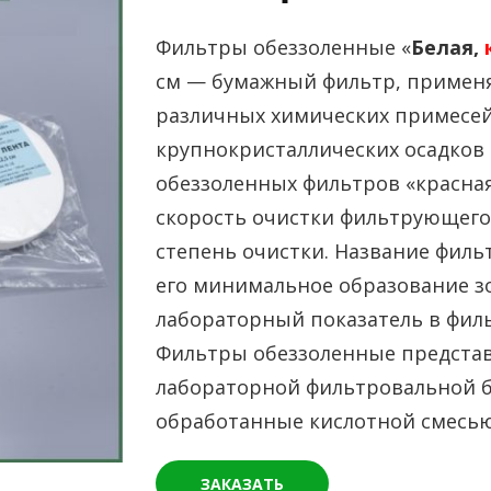
Фильтры обеззоленные «
Белая,
см — бумажный фильтр, применя
различных химических примесей
крупнокристаллических осадков 
обеззоленных фильтров «красная
скорость очистки фильтрующего м
степень очистки. Название филь
его минимальное образование зо
лабораторный показатель в фил
Фильтры обеззоленные представ
лабораторной фильтровальной бу
обработанные кислотной смесью
ЗАКАЗАТЬ