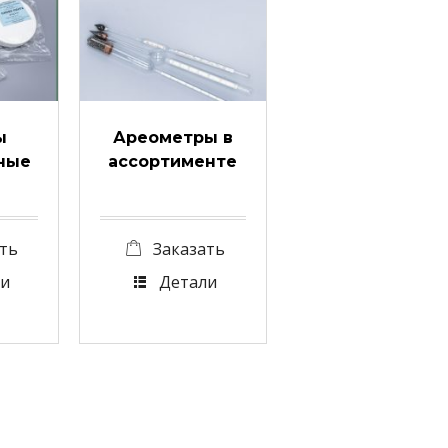
ы
Ареометры в
ные
ассортименте
ть
Заказать
и
Детали