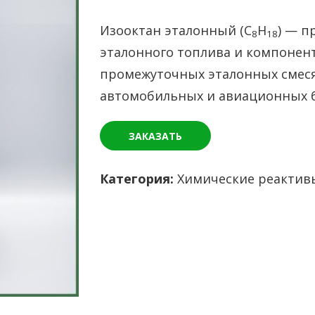
Изооктан эталонный (С
H
) — п
8
18
эталонного топлива и компонент
промежуточных эталонных смеся
автомобильных и авиационных б
ЗАКАЗАТЬ
Категория:
Химические реактив