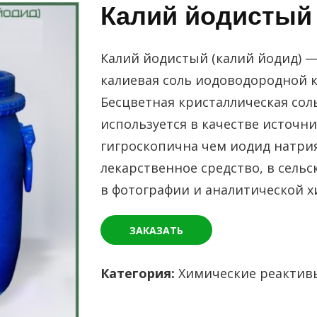
Калий йодистый 
Калий йодистый (калий йодид) —
калиевая соль иодоводородной к
Бесцветная кристаллическая сол
используется в качестве источн
гигроскопична чем иодид натрия
лекарственное средство, в сельс
в фотографии и аналитической х
ЗАКАЗАТЬ
Категория:
Химические реактив