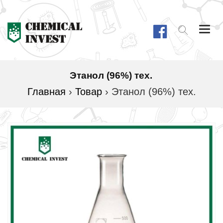
Togg
navi
Этанол (96%) тех.
Главная
›
Товар
›
Этанол (96%) тех.