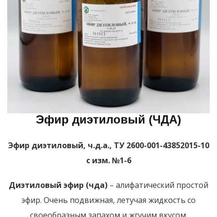
Эфир диэтиловый (ЧДА)
Эфир диэтиловый, ч.д.а., ТУ 2600-001-43852015-10
с изм. №1-6
Диэтиловый эфир (чда)
– алифатический простой
эфир. Очень подвижная, летучая жидкость со
своеобразным запахом и жгучим вкусом.