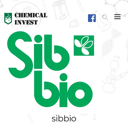
Togg
navi
sibbio